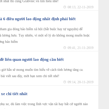
i nhất thì cùng Grabviec.vn tìm hiểu nhé!
08:13, 22-11-2019
à 6 điều người lao động nhất định phải biết
tham gia đóng bảo hiểm xã hội (bắt buộc hay tự nguyện) để
 là lương hưu. Tuy nhiên, vì một số lý do không mong muốn hoặc
ưởng bảo hiểm
09:41, 21-11-2019
đề liên quan người lao động cần biết
 giờ hẳn sẽ mong muốn tìm hiểu về cách tính lương tăng ca.
bài viết sau đây, mời bạn xem chi tiết nhé!
09:14, 20-11-2019
xe chi tiết nhất
phụ xe, dù làm việc trong lĩnh vực vận tải hay bất cứ người nào