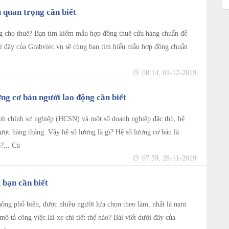
 quan trọng cần biết
g cho thuê? Bạn tìm kiếm mẫu hợp đồng thuê cửa hàng chuẩn để
ới đây của Grabviec.vn sẽ cùng bạn tìm hiểu mẫu hợp đồng chuẩn
08:14, 03-12-2019
ơng cơ bản người lao động cần biết
hành chính sự nghiệp (HCSN) và một số doanh nghiệp đặc thù, hệ
ợc hàng tháng. Vậy hệ số lương là gì? Hệ số lương cơ bản là
?... Cù
07:59, 28-11-2019
t bạn cần biết
hông phổ biến, được nhiều người lựa chọn theo làm, nhất là nam
mô tả công việc lái xe chi tiết thế nào? Bài viết dưới đây của