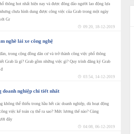
hổ thông hot nhất hiện nay và được đông đảo người lao động lựa
 nhưng chưa hình dung được công việc của Grab trong một ngày
(với Gr
09:20, 18-12-2019
àm nghề lái xe công nghệ
 đàn, trong cộng đồng dân cư và trở thành công việc phổ thông
biết Grab là gì? Grab gồm những việc gì? Quy trình đăng ký Grab
 đ
03:54, 14-12-2019
 doanh nghiệp chi tiết nhất
ng không thể thiếu trong hầu hết các doanh nghiệp, dù hoạt động
công việc kế toán cụ thể ra sao? Mức lương thế nào? Cùng
dưới đây
04:08, 06-12-2019