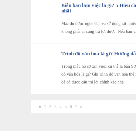
Biên bản làm việc là gì? 5 Điều c
nhất
Mặc dù được nghe đến và sử dụng rất nhiều 
không phải ai cũng trả lời được. Nếu bạn 
Trình độ văn hóa là gì? Hướng dẫ
Trong mẫu hồ sơ xin việc, cụ thể là bản Sơ
độ văn hóa là gì? Ghi trình độ văn hóa thế
để có được câu trả lời chính xác nhé.
«
1
2
3
4
5
6
7
»