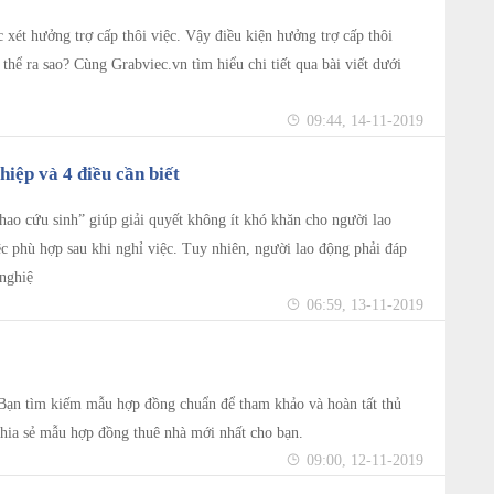
 xét hưởng trợ cấp thôi việc. Vậy điều kiện hưởng trợ cấp thôi
ụ thể ra sao? Cùng Grabviec.vn tìm hiểu chi tiết qua bài viết dưới
09:44, 14-11-2019
iệp và 4 điều cần biết
hao cứu sinh” giúp giải quyết không ít khó khăn cho người lao
c phù hợp sau khi nghỉ việc. Tuy nhiên, người lao động phải đáp
nghiệ
06:59, 13-11-2019
Bạn tìm kiếm mẫu hợp đồng chuẩn để tham khảo và hoàn tất thủ
chia sẻ mẫu hợp đồng thuê nhà mới nhất cho bạn.
09:00, 12-11-2019