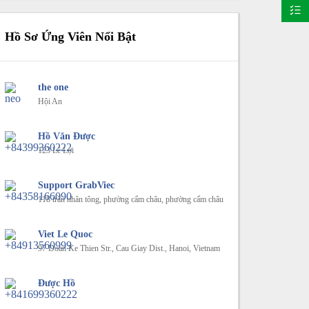
Hồ Sơ Ứng Viên Nổi Bật
the one
Hội An
Hồ Văn Được
123 Lê Lợi
Support GrabViec
118 trần nhân tông, phường cẩm châu, phường cẩm châu
Viet Le Quoc
97 Doan Ke Thien Str., Cau Giay Dist., Hanoi, Vietnam
Được Hồ