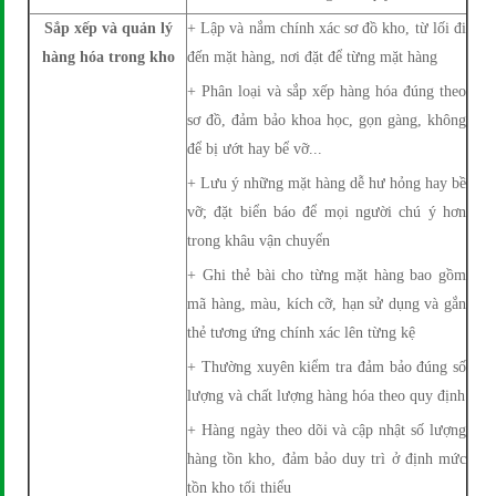
Sắp xếp và quản lý
+ Lập và nắm chính xác sơ đồ kho, từ lối đi
hàng hóa trong kho
đến mặt hàng, nơi đặt để từng mặt hàng
+ Phân loại và sắp xếp hàng hóa đúng theo
sơ đồ, đảm bảo khoa học, gọn gàng, không
để bị ướt hay bể vỡ...
+ Lưu ý những mặt hàng dễ hư hỏng hay bề
vỡ; đặt biển báo để mọi người chú ý hơn
trong khâu vận chuyển
+ Ghi thẻ bài cho từng mặt hàng bao gồm
mã hàng, màu, kích cỡ, hạn sử dụng và gắn
thẻ tương ứng chính xác lên từng kệ
+ Thường xuyên kiểm tra đảm bảo đúng số
lượng và chất lượng hàng hóa theo quy định
+ Hàng ngày theo dõi và cập nhật số lượng
hàng tồn kho, đảm bảo duy trì ở định mức
tồn kho tối thiểu