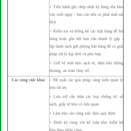
+ Tiến hành ghi chép nhật ký hàng tồn kho
vào cuối ngày - báo cáo nếu có phát sinh sai
lệch
+ Kiểm tra và thống kê các mặt hàng dễ hư
hỏng hoặc gần hết hạn cần thanh lý gấp -
lập danh sách gửi phòng bán hàng để có giải
pháp xử lý kịp thời và phù hợp
+ Giữ vệ sinh kho sạch sẽ, đảm bảo thông
thoáng, an toàn cháy nổ...
Các công việc khác
+ Đề xuất các giải pháp, sáng kiến quản lý
kho tối ưu
+ Lưu trữ cẩn thận các loại chứng từ, sổ
sách, giấy tờ kho có liên quan
+ Làm báo cáo công việc theo quy định
+ Định kỳ cùng với kế toán kho kiểm kê
kho theo phân công