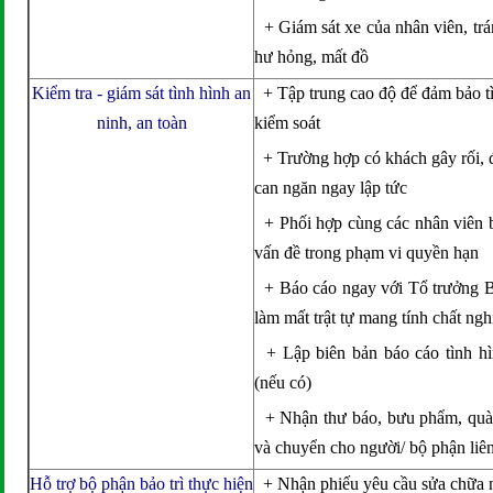
+ Giám sát xe của nhân viên, trán
hư hỏng, mất đồ
Kiểm tra - giám sát tình hình an
+ Tập trung cao độ để đảm bảo tì
ninh, an toàn
kiểm soát
+ Trường hợp có khách gây rối, đ
can ngăn ngay lập tức
+ Phối hợp cùng các nhân viên b
vấn đề trong phạm vi quyền hạn
+ Báo cáo ngay với Tổ trưởng Bả
làm mất trật tự mang tính chất ng
+ Lập biên bản báo cáo tình hì
(nếu có)
+ Nhận thư báo, bưu phẩm, quà 
và chuyển cho người/ bộ phận liê
Hỗ trợ bộ phận bảo trì thực hiện
+ Nhận phiếu yêu cầu sửa chữa n