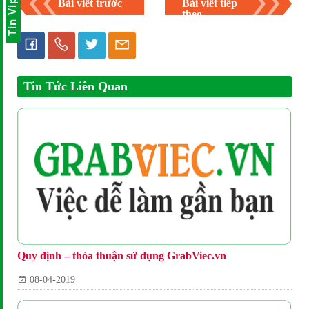
Tin Vip
Bài viết trước
Bài viết tiếp
theo
Tin Tức Liên Quan
Quy định – thỏa thuận sử dụng GrabViec.vn
08-04-2019