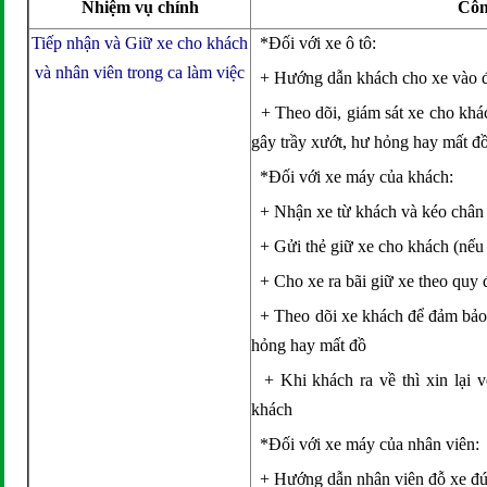
Nhiệm vụ chính
Côn
Tiếp nhận và Giữ xe cho khách
*Đối với xe ô tô:
và nhân viên trong ca làm việc
+ Hướng dẫn khách cho xe vào đú
+ Theo dõi, giám sát xe cho khác
gây trầy xướt, hư hỏng hay mất đ
*Đối với xe máy của khách:
+ Nhận xe từ khách và kéo chân
+ Gửi thẻ giữ xe cho khách (nếu
+ Cho xe ra bãi giữ xe theo quy 
+ Theo dõi xe khách để đảm bảo x
hỏng hay mất đồ
+ Khi khách ra về thì xin lại v
khách
*Đối với xe máy của nhân viên:
+ Hướng dẫn nhân viên đỗ xe đú