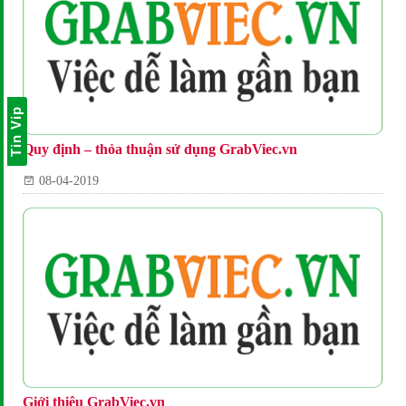
Tin Vip
Quy định – thỏa thuận sử dụng GrabViec.vn
08-04-2019
Giới thiệu GrabViec.vn