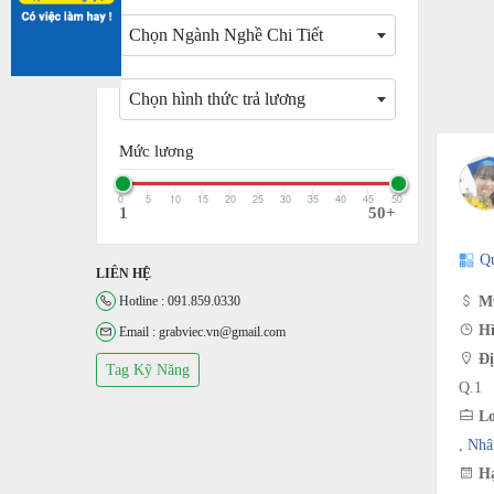
Chọn Ngành Nghề Chi Tiết
Chọn hình thức trả lương
Mức lương
0
5
10
15
20
25
30
35
40
45
50
1
50+
Q
LIÊN HỆ
Hotline : 091.859.0330
Mứ
Hì
Email : grabviec.vn@gmail.com
Đị
Tag Kỹ Năng
Q.1
Lo
,
Nhâ
Hạ