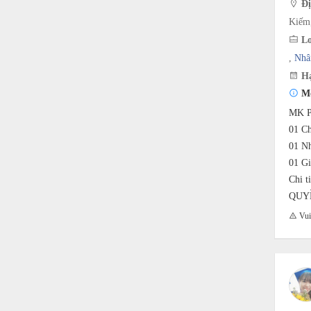
Đị
Kiếm
Lo
,
Nhâ
Hạ
Mô
MK P
01 Ch
01 Nh
01 Gi
Chi t
QUY
Vui 