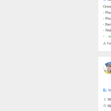
Orien
- Phụ
- Phụ
- Bar
- Nhâ
-
...
Vui 
Q
Mứ
Hì