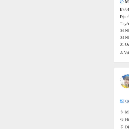
Mô
Khách
Địa c
Tuyển
04 Nh
03 Nh
01 Qu
Vui 
Q
Mứ
Hì
Đị