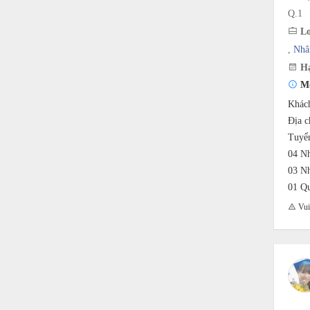
Q.1
Lo
,
Nhâ
Hạ
Mô
Khách
Địa c
Tuyển
04 Nh
03 Nh
01 Qu
Vui 