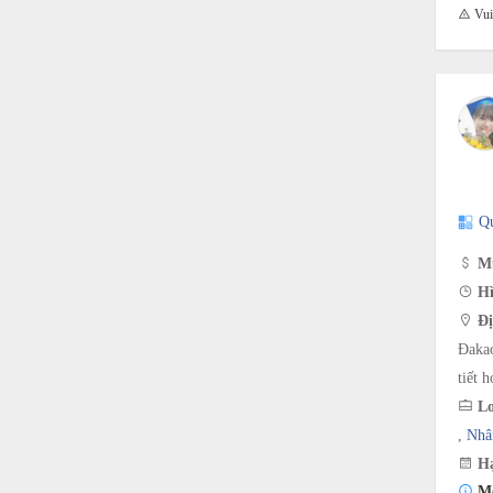
Vui 
Q
Mứ
Hì
Đị
Đakao
tiết h
Lo
,
Nhâ
Hạ
Mô