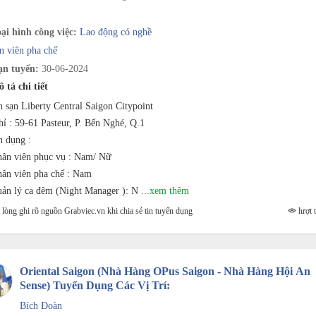
ại hình công việc:
Lao động có nghề
n viên pha chế
n tuyển:
30-06-2024
 tả chi tiết
 sạn Liberty Central Saigon Citypoint
hỉ : 59-61 Pasteur, P. Bến Nghé, Q.1
 dụng :
ân viên phục vụ : Nam/ Nữ
ân viên pha chế : Nam
ản lý ca đêm (Night Manager ): N
...xem thêm
lòng ghi rõ nguồn Grabviec.vn khi chia sẻ tin tuyển dụng
lượt t
Oriental Saigon (Nhà Hàng OPus Saigon - Nhà Hàng Hội An
Sense) Tuyển Dụng Các Vị Trí:
Bích Đoàn