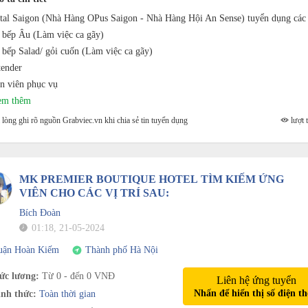
tal Saigon (Nhà Hàng OPus Saigon - Nhà Hàng Hội An Sense) tuyển dụng các v
 bếp Âu (Làm việc ca gãy)
 bếp Salad/ gỏi cuốn (Làm việc ca gãy)
tender
n viên phục vụ
xem thêm
lòng ghi rõ nguồn Grabviec.vn khi chia sẻ tin tuyển dụng
lượt t
MK PREMIER BOUTIQUE HOTEL TÌM KIẾM ỨNG
VIÊN CHO CÁC VỊ TRÍ SAU:
Bích Đoàn
01:18, 21-05-2024
uận Hoàn Kiếm
Thành phố Hà Nội
c lương:
Từ 0 - đến 0 VNĐ
Liên hệ ứng tuyển
Nhấn để hiển thị số điện th
nh thức:
Toàn thời gian