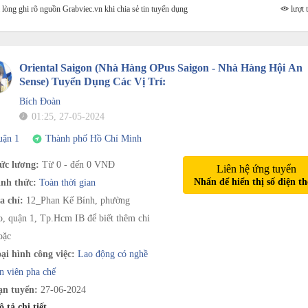
lòng ghi rõ nguồn Grabviec.vn khi chia sẻ tin tuyển dụng
lượt t
Oriental Saigon (Nhà Hàng OPus Saigon - Nhà Hàng Hội An
Sense) Tuyển Dụng Các Vị Trí:
Bích Đoàn
01:25, 27-05-2024
uận 1
Thành phố Hồ Chí Minh
c lương:
Từ 0 - đến 0 VNĐ
Liên hệ ứng tuyển
Nhấn để hiển thị số điện th
nh thức:
Toàn thời gian
a chỉ:
12_Phan Kế Bính, phường
, quận 1, Tp.Hcm IB để biết thêm chi
oặc
ại hình công việc:
Lao động có nghề
n viên pha chế
n tuyển:
27-06-2024
 tả chi tiết