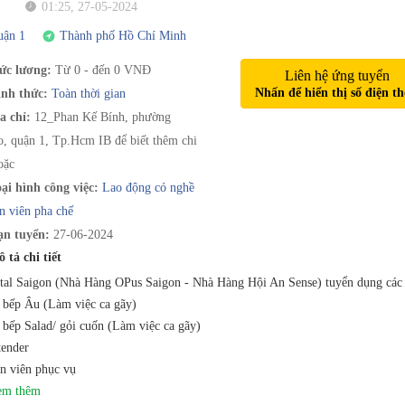
01:25, 27-05-2024
uận 1
Thành phố Hồ Chí Minh
c lương:
Từ 0 - đến 0 VNĐ
Liên hệ ứng tuyển
Nhấn để hiển thị số điện th
nh thức:
Toàn thời gian
a chỉ:
12_Phan Kế Bính, phường
, quận 1, Tp.Hcm IB để biết thêm chi
oặc
ại hình công việc:
Lao động có nghề
n viên pha chế
n tuyển:
27-06-2024
 tả chi tiết
tal Saigon (Nhà Hàng OPus Saigon - Nhà Hàng Hội An Sense) tuyển dụng các v
 bếp Âu (Làm việc ca gãy)
 bếp Salad/ gỏi cuốn (Làm việc ca gãy)
tender
n viên phục vụ
xem thêm