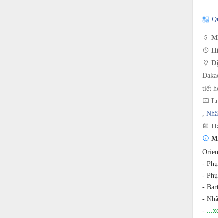
Q
Mứ
Hì
Đị
Đakao
tiết h
Lo
,
Nhâ
Hạ
Mô
Orien
- Phụ
- Phụ
- Bar
- Nhâ
-
...