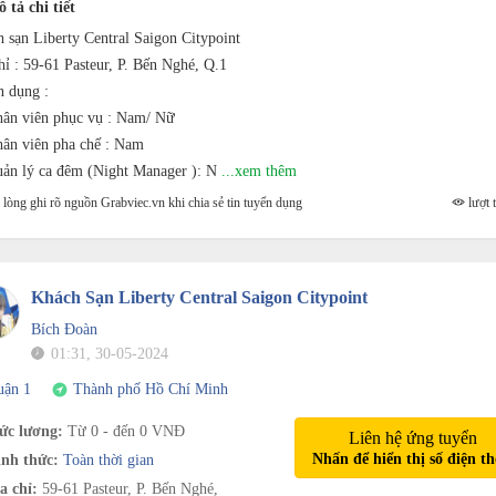
 tả chi tiết
 sạn Liberty Central Saigon Citypoint
hỉ : 59-61 Pasteur, P. Bến Nghé, Q.1
 dụng :
ân viên phục vụ : Nam/ Nữ
ân viên pha chế : Nam
ản lý ca đêm (Night Manager ): N
...xem thêm
lòng ghi rõ nguồn Grabviec.vn khi chia sẻ tin tuyển dụng
lượt t
Khách Sạn Liberty Central Saigon Citypoint
Bích Đoàn
01:31, 30-05-2024
uận 1
Thành phố Hồ Chí Minh
c lương:
Từ 0 - đến 0 VNĐ
Liên hệ ứng tuyển
Nhấn để hiển thị số điện th
nh thức:
Toàn thời gian
a chỉ:
59-61 Pasteur, P. Bến Nghé,