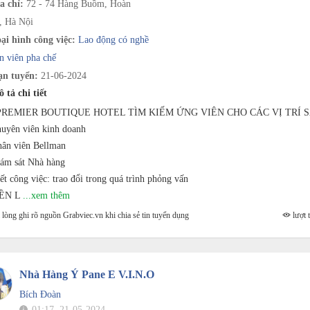
a chỉ:
72 - 74 Hàng Buồm, Hoàn
, Hà Nội
ại hình công việc:
Lao động có nghề
n viên pha chế
n tuyển:
21-06-2024
 tả chi tiết
REMIER BOUTIQUE HOTEL TÌM KIẾM ỨNG VIÊN CHO CÁC VỊ TRÍ S
uyên viên kinh doanh
ân viên Bellman
ám sát Nhà hàng
iết công việc: trao đổi trong quá trình phỏng vấn
ỀN L
...xem thêm
lòng ghi rõ nguồn Grabviec.vn khi chia sẻ tin tuyển dụng
lượt t
Nhà Hàng Ý Pane E V.i.n.o
Bích Đoàn
01:17, 21-05-2024