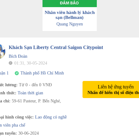
Nhân viên hành lý khách
sạn (Bellman)
Quang Nguyen
Khách Sạn Liberty Central Saigon Citypoint
Bích Đoàn
01:31, 30-05-2024
uận 1
Thành phố Hồ Chí Minh
c lương:
Từ 0 - đến 0 VNĐ
Liên hệ ứng tuyển
Nhấn để hiển thị số điện th
nh thức:
Toàn thời gian
a chỉ:
59-61 Pasteur, P. Bến Nghé,
ại hình công việc:
Lao động có nghề
n viên pha chế
n tuyển:
30-06-2024