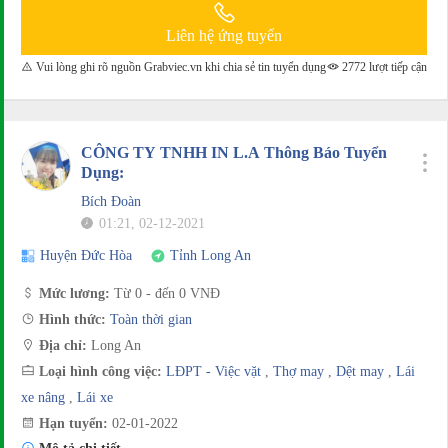
Liên hệ ứng tuyển
Vui lòng ghi rõ nguồn Grabviec.vn khi chia sẻ tin tuyển dụng
2772 lượt tiếp cận
CÔNG TY TNHH IN L.A Thông Báo Tuyển
Dụng:
Bích Đoàn
01:21, 02-12-2021
Huyện Đức Hòa
Tỉnh Long An
Mức lương:
Từ 0 - đến 0 VNĐ
Hình thức:
Toàn thời gian
Địa chỉ:
Long An
Loại hình công việc:
LĐPT - Việc vặt
,
Thợ may
,
Dệt may
,
Lái
xe nâng
,
Lái xe
Hạn tuyển:
02-01-2022