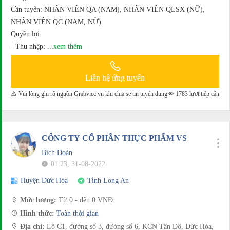
Cần tuyển: NHÂN VIÊN QA (NAM), NHÂN VIÊN QLSX (NỮ),
NHÂN VIÊN QC (NAM, NỮ)
Quyền lợi:
- Thu nhập:
...xem thêm
Liên hệ ứng tuyển
Vui lòng ghi rõ nguồn Grabviec.vn khi chia sẻ tin tuyển dụng
1783 lượt tiếp cận
CÔNG TY CỔ PHẦN THỰC PHẨM VS
Bích Đoàn
01:23, 31-08-2022
Huyện Đức Hòa
Tỉnh Long An
Mức lương:
Từ 0 - đến 0 VNĐ
Hình thức:
Toàn thời gian
Địa chỉ:
Lô C1, đường số 3, đường số 6, KCN Tân Đô, Đức Hòa,