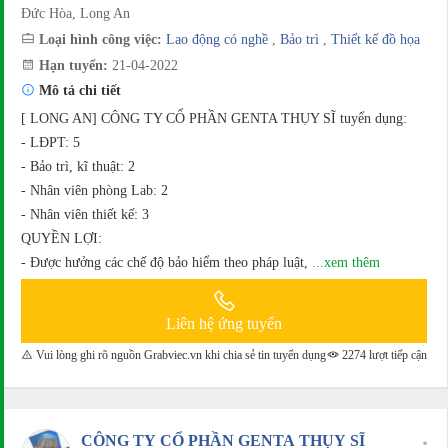
Đức Hòa, Long An
Loại hình công việc:
Lao động có nghề
,
Bảo trì
,
Thiết kế đồ họa
Hạn tuyển:
21-04-2022
Mô tả chi tiết
[ LONG AN] CÔNG TY CỔ PHẦN GENTA THỤY SĨ tuyển dụng:
- LĐPT: 5
- Bảo trì, kĩ thuật: 2
- Nhân viên phòng Lab: 2
- Nhân viên thiết kế: 3
QUYỀN LỢI:
- Được hưởng các chế độ bảo hiểm theo pháp luật,
...xem thêm
Liên hệ ứng tuyển
Vui lòng ghi rõ nguồn Grabviec.vn khi chia sẻ tin tuyển dụng
2274 lượt tiếp cận
CÔNG TY CỔ PHẦN GENTA THỤY SĨ