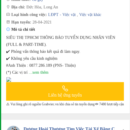
Địa chỉ:
Đức Hòa, Long An
Loại hình công việc:
LĐPT - Việc vặt
,
Việc vặt khác
Hạn tuyển:
28-04-2021
Mô tả chi tiết
SIÊU THỊ TPHCM THÔNG BÁO TUYỂN DỤNG NHÂN VIÊN
(FULL & PART-TIME).
✔️ Phỏng vấn thông báo kết quả đi làm ngay.
✔️ Không yêu cầu kinh nghiệm
#Anh Thiện : 0877.286.189 (PNS- Thiện)
(*) Các vị trí
...xem thêm
Liên hệ ứng tuyển
Vui lòng ghi rõ nguồn Grabviec.vn khi chia sẻ tin tuyển dụng
7480 lượt tiếp cận
Dương Hoài Thương Tìm Việc Tài Xế Bằng C