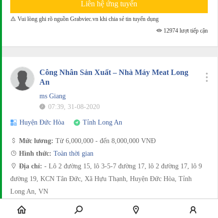
Liên hệ ứng tuyển
Vui lòng ghi rõ nguồn Grabviec.vn khi chia sẻ tin tuyển dụng
12974 lượt tiếp cận
Công Nhân Sản Xuất – Nhà Máy Meat Long
An
ms Giang
07:39, 31-08-2020
Huyện Đức Hòa
Tỉnh Long An
Mức lương:
Từ 6,000,000 - đến 8,000,000 VNĐ
Hình thức:
Toàn thời gian
Địa chỉ:
- Lô 2 đường 15, lô 3-5-7 đường 17, lô 2 đường 17, lô 9
đường 19, KCN Tân Đức, Xã Hựu Thạnh, Huyện Đức Hòa, Tỉnh
Long An, VN
Loại hình công việc:
Công nhân - Thợ
,
Chế biến thủy hải sản
,
Chế biến nông sản