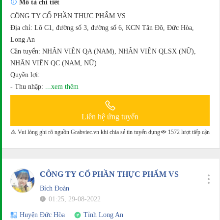
Mô tả chi tiết
CÔNG TY CỔ PHẦN THỰC PHẨM VS
Địa chỉ: Lô C1, đường số 3, đường số 6, KCN Tân Đô, Đức Hòa,
Long An
Cần tuyển: NHÂN VIÊN QA (NAM), NHÂN VIÊN QLSX (NỮ),
NHÂN VIÊN QC (NAM, NỮ)
Quyền lợi:
- Thu nhập:
...xem thêm
Liên hệ ứng tuyển
Vui lòng ghi rõ nguồn Grabviec.vn khi chia sẻ tin tuyển dụng
1572 lượt tiếp cận
CÔNG TY CỔ PHẦN THỰC PHẨM VS
Bích Đoàn
01:25, 29-08-2022
Huyện Đức Hòa
Tỉnh Long An