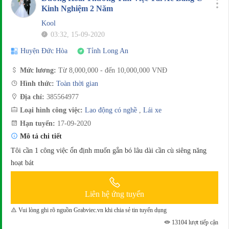
Kinh Nghiệm 2 Năm
Kool
03:32, 15-09-2020
Huyện Đức Hòa
Tỉnh Long An
Mức lương:
Từ 8,000,000 - đến 10,000,000 VNĐ
Hình thức:
Toàn thời gian
Địa chỉ:
385564977
Loại hình công việc:
Lao động có nghề
,
Lái xe
Hạn tuyển:
17-09-2020
Mô tả chi tiết
Tôi cần 1 công việc ổn định muốn gắn bó lâu dài cần cù siêng năng
hoạt bát
Liên hệ ứng tuyển
Vui lòng ghi rõ nguồn Grabviec.vn khi chia sẻ tin tuyển dụng
13104 lượt tiếp cận