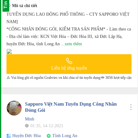
Tin Vip
Mô tả chi tiết
TUYỂN DỤNG LAO ĐỘNG PHỔ THÔNG – CTY SAPPORO VIỆT
NAM]
*CÔNG NHÂN ĐÓNG GÓI, KIỂM TRA SẢN PHẨM* - Làm theo ca
- Địa chỉ làm việc: KCN Việt Hóa – Đức Hòa III, xã Đức Lập Hạ,
huyện Đức Hòa, tỉnh Long An
...xem thêm
Liên hệ ứng tuyển
Vui lòng ghi rõ nguồn Grabviec.vn khi chia sẻ tin tuyển dụng
3056 lượt tiếp cận
Sapporo Việt Nam Tuyển Dụng Công Nhân
Đóng Gói
Minh
01:35, 14-12-2021
Huyện Đức Hòa
Tỉnh Long An