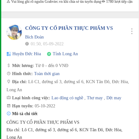
Vui lòng ghi rõ nguồn Grabviec.vn khi chia sẻ tin tuyển dụng
1780 lượt tiếp cận
CÔNG TY CỔ PHẦN THỰC PHẨM VS
Bích Đoàn
01:50, 05-09-2022
Huyện Đức Hòa
Tỉnh Long An
Mức lương:
Từ 0 - đến 0 VNĐ
Hình thức:
Toàn thời gian
Địa chỉ:
Lô C1, đường số 3, đường số 6, KCN Tân Đô, Đức Hòa,
Long An
Loại hình công việc:
Lao động có nghề
,
Thợ may
,
Dệt may
Hạn tuyển:
05-10-2022
Mô tả chi tiết
CÔNG TY CỔ PHẦN THỰC PHẨM VS
Địa chỉ: Lô C1, đường số 3, đường số 6, KCN Tân Đô, Đức Hòa,
Long An