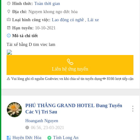
Hình thức:
Toàn thời gian
Địa chỉ:
Nguyen khong ngo đức hòa
Loại hình công việc:
Lao động có nghề
,
Lái xe
Hạn tuyển:
10-10-2021
Mô tả chi tiết
Tài xế bằng D tim viec lam
Liên hệ ứng tuyển
Vui lòng ghi rõ nguồn Grabviec.vn khi chia sẻ tin tuyển dụng
8166 lượt tiếp cận
PHÚ THẮNG GRAND HOTEL Đang Tuyển
Các Vị Trí Sau
Hoanganh Nguyen
06:56, 23-03-2021
Huyện Đức Hòa
Tỉnh Long An