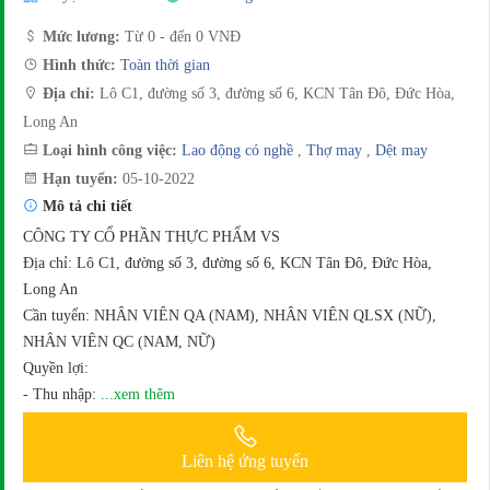
Mức lương:
Từ 0 - đến 0 VNĐ
Hình thức:
Toàn thời gian
Địa chỉ:
Lô C1, đường số 3, đường số 6, KCN Tân Đô, Đức Hòa,
Long An
Loại hình công việc:
Lao động có nghề
,
Thợ may
,
Dệt may
Hạn tuyển:
05-10-2022
Mô tả chi tiết
CÔNG TY CỔ PHẦN THỰC PHẨM VS
Địa chỉ: Lô C1, đường số 3, đường số 6, KCN Tân Đô, Đức Hòa,
Long An
Cần tuyển: NHÂN VIÊN QA (NAM), NHÂN VIÊN QLSX (NỮ),
NHÂN VIÊN QC (NAM, NỮ)
Quyền lợi:
- Thu nhập:
...xem thêm
Liên hệ ứng tuyển