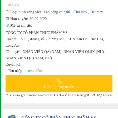
Long An
Loại hình công việc:
Lao động có nghề
,
Thợ may
,
Dệt may
Hạn tuyển:
30-09-2022
Mô tả chi tiết
CÔNG TY CỔ PHẦN THỰC PHẨM VS
Địa chỉ: Lô C1, đường số 3, đường số 6, KCN Tân Đô, Đức Hòa,
Long An
Cần tuyển: NHÂN VIÊN QA (NAM), NHÂN VIÊN QLSX (NỮ),
NHÂN VIÊN QC (NAM, NỮ)
Quyền lợi:
- Thu nhập:
...xem thêm
Liên hệ ứng tuyển
Vui lòng ghi rõ nguồn Grabviec.vn khi chia sẻ tin tuyển dụng
1798 lượt tiếp cận
CÔNG TY CỔ PHẦN THỰC PHẨM VS