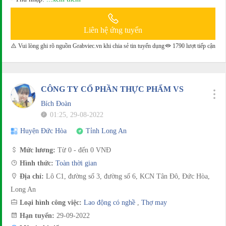
Liên hệ ứng tuyển
Vui lòng ghi rõ nguồn Grabviec.vn khi chia sẻ tin tuyển dụng
1790 lượt tiếp cận
CÔNG TY CỔ PHẦN THỰC PHẨM VS
Bích Đoàn
01:25, 29-08-2022
Huyện Đức Hòa
Tỉnh Long An
Mức lương:
Từ 0 - đến 0 VNĐ
Hình thức:
Toàn thời gian
Địa chỉ:
Lô C1, đường số 3, đường số 6, KCN Tân Đô, Đức Hòa,
Long An
Loại hình công việc:
Lao động có nghề
,
Thợ may
Hạn tuyển:
29-09-2022