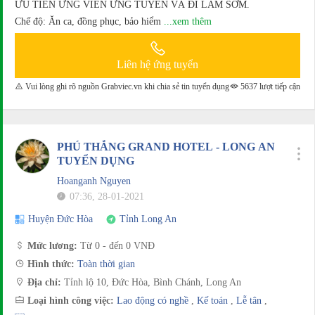
ƯU TIÊN ỨNG VIÊN ỨNG TUYỂN VÀ ĐI LÀM SỚM.
Chế độ: Ăn ca, đồng phục, bảo hiểm
...xem thêm
Liên hệ ứng tuyển
Vui lòng ghi rõ nguồn Grabviec.vn khi chia sẻ tin tuyển dụng
5637 lượt tiếp cận
PHÚ THẮNG GRAND HOTEL - LONG AN
TUYỂN DỤNG
Hoanganh Nguyen
07:36, 28-01-2021
Huyện Đức Hòa
Tỉnh Long An
Mức lương:
Từ 0 - đến 0 VNĐ
Hình thức:
Toàn thời gian
Địa chỉ:
Tỉnh lộ 10, Đức Hòa, Bình Chánh, Long An
Loại hình công việc:
Lao động có nghề
,
Kế toán
,
Lễ tân
,