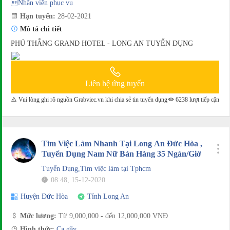
Nhân viên phục vụ
Hạn tuyển:
28-02-2021
Mô tả chi tiết
PHÚ THẮNG GRAND HOTEL - LONG AN TUYỂN DỤNG
Liên hệ ứng tuyển
Vui lòng ghi rõ nguồn Grabviec.vn khi chia sẻ tin tuyển dụng
6238 lượt tiếp cận
Tìm Việc Làm Nhanh Tại Long An Đức Hòa ,
Tuyển Dụng Nam Nữ Bán Hàng 35 Ngàn/Giờ
Tuyển Dụng,Tìm việc làm tại Tphcm
08:48, 15-12-2020
Huyện Đức Hòa
Tỉnh Long An
Mức lương:
Từ 9,000,000 - đến 12,000,000 VNĐ
Hình thức:
Ca gãy