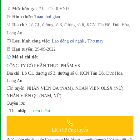
Mức lương:
Từ 0 - đến 0 VNĐ
Hình thức:
Toàn thời gian
Địa chỉ:
Lô C1, đường số 3, đường số 6, KCN Tân Đô, Đức Hòa,
Long An
Loại hình công việc:
Lao động có nghề
,
Thợ may
Hạn tuyển:
29-09-2022
Mô tả chi tiết
CÔNG TY CỔ PHẦN THỰC PHẨM VS
Địa chỉ: Lô C1, đường số 3, đường số 6, KCN Tân Đô, Đức Hòa,
Long An
Cần tuyển: NHÂN VIÊN QA (NAM), NHÂN VIÊN QLSX (NỮ),
NHÂN VIÊN QC (NAM, NỮ)
Quyền lợi:
- Thu nhập:
...xem thêm
Liên hệ ứng tuyển
Vui lòng ghi rõ nguồn Grabviec.vn khi chia sẻ tin tuyển dụng
1653 lượt tiếp cận