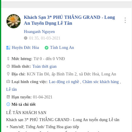
Khách Sạn 3* PHÚ THẮNG GRAND - Long
An Tuyển Dụng Lễ Tân
Hoanganh Nguyen
01:35, 01-03-2021
Huyện Đức Hòa
Tỉnh Long An
Mức lương:
Từ 0 - đến 0 VNĐ
Hình thức:
Toàn thời gian
Địa chỉ:
KCN Tân Đô, ấp Bình Tiền 2, xã Đức Hoà, Long An
Loại hình công việc:
Lao động có nghề
,
Chăm sóc khách hàng
,
Lễ tân
Hạn tuyển:
01-04-2021
Mô tả chi tiết
LỄ TÂN KHÁCH SẠN
Khách sạn 3* PHÚ THẮNG GRAND - Long An tuyển dụng Lễ tân
+ Nam/nữ; Tiếng Anh/ Tiếng Hoa giao tiếp