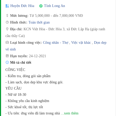
Huyện Đức Hòa
Tỉnh Long An
Mức lương:
Từ 5,000,000 - đến 7,000,000 VNĐ
Hình thức:
Toàn thời gian
Địa chỉ:
KCN Việt Hóa - Đức Hòa 3, xã Đức Lập Hạ (giáp ranh
cầu thầy Cai)
Loại hình công việc:
Công nhân - Thợ
,
Việc vặt khác
,
Dọn dẹp
vệ sinh
Hạn tuyển:
24-12-2021
Mô tả chi tiết
CÔNG VIỆC
- Kiểm tra, đóng gói sản phẩm
- Làm sạch, dọn dẹp khu vực đóng gói.
YÊU CẦU
- Nữ từ 18-30
- Không yêu cầu kinh nghiệm
- Sức khoẻ tốt, thị lực tốt
- Ưu tiên: ứng viên đã làm trong nhà
...xem thêm