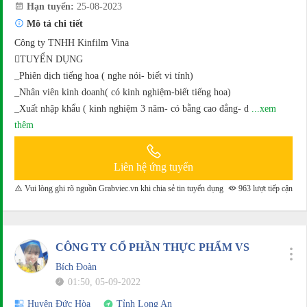
Hạn tuyển:
25-08-2023
Mô tả chi tiết
Công ty TNHH Kinfilm Vina
TUYỂN DỤNG
_Phiên dịch tiếng hoa ( nghe nói- biết vi tính)
_Nhân viên kinh doanh( có kinh nghiệm-biết tiếng hoa)
_Xuất nhập khẩu ( kinh nghiệm 3 năm- có bằng cao đẳng- d
...xem
thêm
Liên hệ ứng tuyển
Vui lòng ghi rõ nguồn Grabviec.vn khi chia sẻ tin tuyển dụng
963 lượt tiếp cận
CÔNG TY CỔ PHẦN THỰC PHẨM VS
Bích Đoàn
01:50, 05-09-2022
Huyện Đức Hòa
Tỉnh Long An