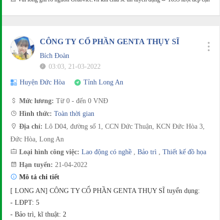
CÔNG TY CỔ PHẦN GENTA THỤY SĨ
Bích Đoàn
03:03, 21-03-2022
Huyện Đức Hòa
Tỉnh Long An
Mức lương:
Từ 0 - đến 0 VNĐ
Hình thức:
Toàn thời gian
Địa chỉ:
Lô D04, đường số 1, CCN Đức Thuận, KCN Đức Hòa 3,
Đức Hòa, Long An
Loại hình công việc:
Lao động có nghề
,
Bảo trì
,
Thiết kế đồ họa
Hạn tuyển:
21-04-2022
Mô tả chi tiết
[ LONG AN] CÔNG TY CỔ PHẦN GENTA THỤY SĨ tuyển dụng:
- LĐPT: 5
- Bảo trì, kĩ thuật: 2