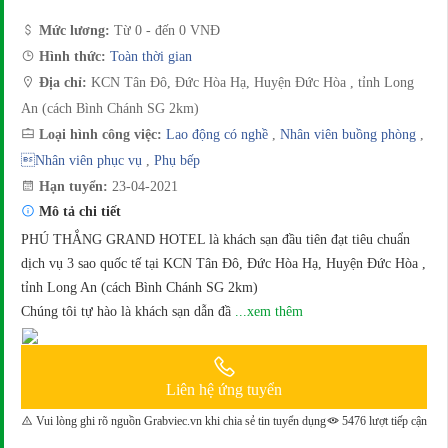
Mức lương:
Từ 0 - đến 0 VNĐ
Hình thức:
Toàn thời gian
Địa chỉ:
KCN Tân Đô, Đức Hòa Hạ, Huyện Đức Hòa , tỉnh Long
An (cách Bình Chánh SG 2km)
Loại hình công việc:
Lao động có nghề
,
Nhân viên buồng phòng
,
Nhân viên phục vụ
,
Phụ bếp
Hạn tuyển:
23-04-2021
Mô tả chi tiết
PHÚ THẮNG GRAND HOTEL là khách sạn đầu tiên đạt tiêu chuẩn
dịch vụ 3 sao quốc tế tại KCN Tân Đô, Đức Hòa Hạ, Huyện Đức Hòa ,
tỉnh Long An (cách Bình Chánh SG 2km)
Chúng tôi tự hào là khách sạn dẫn đầ
...xem thêm
Liên hệ ứng tuyển
Vui lòng ghi rõ nguồn Grabviec.vn khi chia sẻ tin tuyển dụng
5476 lượt tiếp cận