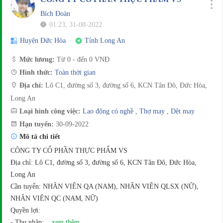
Bích Đoàn
01:23, 31-08-2022
Huyện Đức Hòa
Tỉnh Long An
Mức lương:
Từ 0 - đến 0 VNĐ
Hình thức:
Toàn thời gian
Địa chỉ:
Lô C1, đường số 3, đường số 6, KCN Tân Đô, Đức Hòa,
Long An
Loại hình công việc:
Lao động có nghề
,
Thợ may
,
Dệt may
Hạn tuyển:
30-09-2022
Mô tả chi tiết
CÔNG TY CỔ PHẦN THỰC PHẨM VS
Địa chỉ: Lô C1, đường số 3, đường số 6, KCN Tân Đô, Đức Hòa,
Long An
Cần tuyển: NHÂN VIÊN QA (NAM), NHÂN VIÊN QLSX (NỮ),
NHÂN VIÊN QC (NAM, NỮ)
Quyền lợi:
- Thu nhập:
...xem thêm