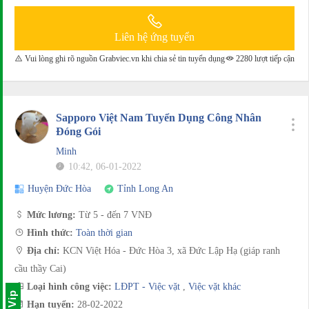
Liên hệ ứng tuyển
Vui lòng ghi rõ nguồn Grabviec.vn khi chia sẻ tin tuyển dụng
2280 lượt tiếp cận
Sapporo Việt Nam Tuyển Dụng Công Nhân
Đóng Gói
Minh
10:42, 06-01-2022
Huyện Đức Hòa
Tỉnh Long An
Mức lương:
Từ 5 - đến 7 VNĐ
Hình thức:
Toàn thời gian
Địa chỉ:
KCN Việt Hóa - Đức Hòa 3, xã Đức Lập Hạ (giáp ranh
cầu thầy Cai)
Loại hình công việc:
LĐPT - Việc vặt
,
Việc vặt khác
Hạn tuyển:
28-02-2022