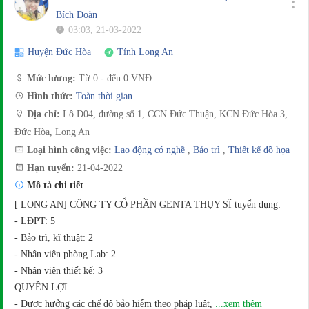
Bích Đoàn
03:03, 21-03-2022
Huyện Đức Hòa
Tỉnh Long An
Mức lương:
Từ 0 - đến 0 VNĐ
Hình thức:
Toàn thời gian
Địa chỉ:
Lô D04, đường số 1, CCN Đức Thuận, KCN Đức Hòa 3,
Đức Hòa, Long An
Loại hình công việc:
Lao động có nghề
,
Bảo trì
,
Thiết kế đồ họa
Hạn tuyển:
21-04-2022
Mô tả chi tiết
[ LONG AN] CÔNG TY CỔ PHẦN GENTA THỤY SĨ tuyển dụng:
- LĐPT: 5
- Bảo trì, kĩ thuật: 2
- Nhân viên phòng Lab: 2
- Nhân viên thiết kế: 3
QUYỀN LỢI:
- Được hưởng các chế độ bảo hiểm theo pháp luật,
...xem thêm